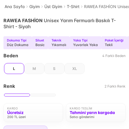
Ana Sayfa
Giyim
Üst Giyim
T-Shirt
RAWEA FASHİON Unisex Y
RAWEA FASHİON
Unisex Yarım Fermuarlı Baskılı T-
Shirt - Siyah
Dokuma Tipi
Siluet
Teknik
Yaka Tipi
Paket İçeriği
Düz Dokuma
Basic
Yıkamalı
Yuvarlak Yaka
Tekli
Beden
4
Farklı
Beden
L
M
S
XL
Renk
2
Farklı
Renk
KARGO
KARGO TESLIM
Ücretsiz
Tahmini yarın kargoda
200 TL üzeri
Satıcı gönderimi