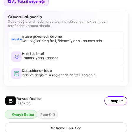
12
Ay Taksit seçeneği
Güvenli alışveriş
Satıcı doğrulandı, ödeme ve teslimat süreci gormeklazim.com
tarafından koruma altında.
iyzico güvenceli ödeme
Kart bilgileriniz şifreli, ödeme iyzico korumasında.
Hızlı teslimat
Tahmini yarın kargoda
Desteklenen iade
İade ve değişim süreçlerinde destek sağlanır.
Rawea fashion
Takip Et
0
Takipçi
Onaylı Satıcı
Puan
0.0
Satıcıya Soru Sor