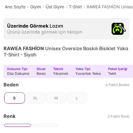
Ana Sayfa
Giyim
Üst Giyim
T-Shirt
RAWEA FASHİON Unisex O
Üzerinde Görmek
Lazım
Ürünü üzerinde görmek için tıklayın
RAWEA FASHİON
Unisex Oversize Baskılı Bisiklet Yaka
T-Shirt - Siyah
Dokuma Tipi
Siluet
Teknik
Yaka Tipi
Paket İçeriği
Düz Dokuma
Basic
Yıkamalı
Yuvarlak Yaka
Tekli
Beden
4
Farklı
Beden
S
XL
M
L
Renk
2
Farklı
Renk