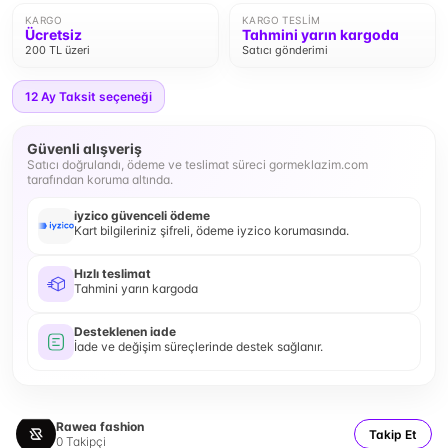
KARGO
KARGO TESLIM
Ücretsiz
Tahmini yarın kargoda
200 TL üzeri
Satıcı gönderimi
12
Ay Taksit seçeneği
Güvenli alışveriş
Satıcı doğrulandı, ödeme ve teslimat süreci gormeklazim.com
tarafından koruma altında.
iyzico güvenceli ödeme
Kart bilgileriniz şifreli, ödeme iyzico korumasında.
Hızlı teslimat
Tahmini yarın kargoda
Desteklenen iade
İade ve değişim süreçlerinde destek sağlanır.
Rawea fashion
Takip Et
0
Takipçi