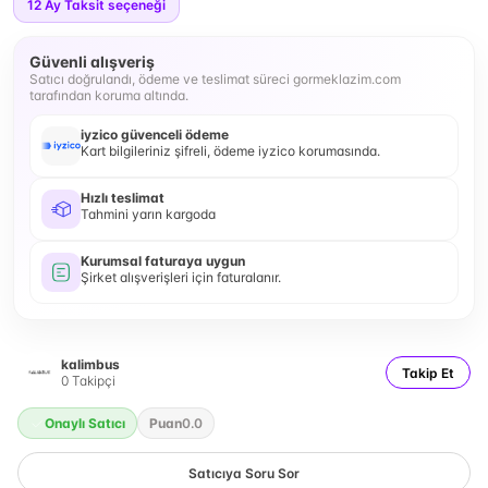
12
Ay Taksit seçeneği
Güvenli alışveriş
Satıcı doğrulandı, ödeme ve teslimat süreci gormeklazim.com
tarafından koruma altında.
iyzico güvenceli ödeme
Kart bilgileriniz şifreli, ödeme iyzico korumasında.
Hızlı teslimat
Tahmini yarın kargoda
Kurumsal faturaya uygun
Şirket alışverişleri için faturalanır.
kalimbus
Takip Et
0
Takipçi
Onaylı Satıcı
Puan
0.0
Satıcıya Soru Sor