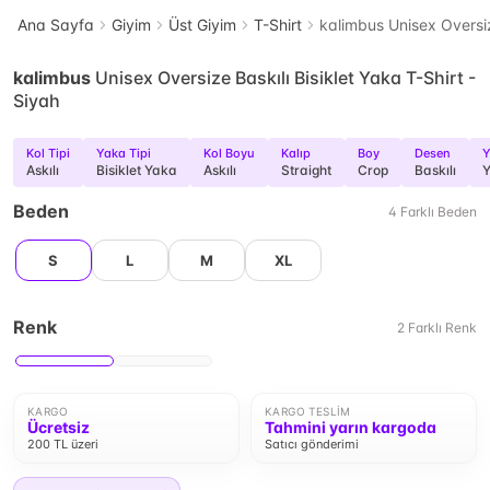
Ana Sayfa
Giyim
Üst Giyim
T-Shirt
kalimbus Unisex Oversize
kalimbus
Unisex Oversize Baskılı Bisiklet Yaka T-Shirt -
Siyah
Kol Tipi
Yaka Tipi
Kol Boyu
Kalıp
Boy
Desen
Y
Askılı
Bisiklet Yaka
Askılı
Straight
Crop
Baskılı
Y
Beden
4
Farklı
Beden
S
L
M
XL
Renk
2
Farklı
Renk
KARGO
KARGO TESLIM
Ücretsiz
Tahmini yarın kargoda
200 TL üzeri
Satıcı gönderimi