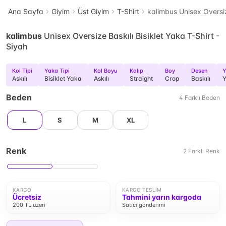
Ana Sayfa
Giyim
Üst Giyim
T-Shirt
kalimbus Unisex Oversize
kalimbus
Unisex Oversize Baskılı Bisiklet Yaka T-Shirt -
Siyah
Kol Tipi
Yaka Tipi
Kol Boyu
Kalıp
Boy
Desen
Y
Askılı
Bisiklet Yaka
Askılı
Straight
Crop
Baskılı
Y
Beden
4
Farklı
Beden
L
S
M
XL
Renk
2
Farklı
Renk
KARGO
KARGO TESLIM
Ücretsiz
Tahmini yarın kargoda
200 TL üzeri
Satıcı gönderimi