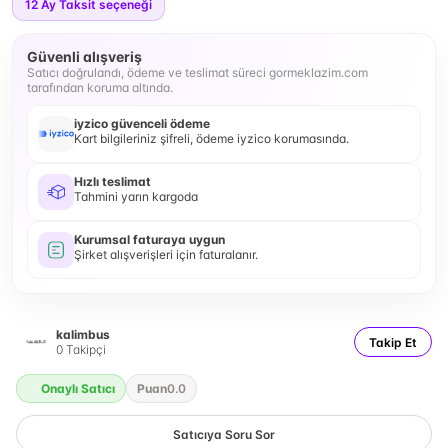
12
Ay Taksit seçeneği
Güvenli alışveriş
Satıcı doğrulandı, ödeme ve teslimat süreci gormeklazim.com
tarafından koruma altında.
iyzico güvenceli ödeme
Kart bilgileriniz şifreli, ödeme iyzico korumasında.
Hızlı teslimat
Tahmini yarın kargoda
Kurumsal faturaya uygun
Şirket alışverişleri için faturalanır.
kalimbus
Takip Et
0
Takipçi
Onaylı Satıcı
Puan
0.0
Satıcıya Soru Sor