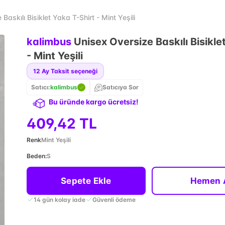
askılı Bisiklet Yaka T-Shirt - Mint Yeşili
kalimbus
Unisex Oversize Baskılı Bisikle
- Mint Yeşili
12
Ay Taksit seçeneği
Satıcı:
kalimbus
Satıcıya Sor
Bu üründe kargo ücretsiz!
409,42 TL
Renk
Mint Yeşili
Beden
:
S
Sepete Ekle
Hemen 
14 gün kolay iade
Güvenli ödeme