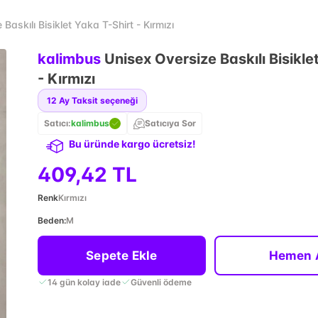
askılı Bisiklet Yaka T-Shirt - Kırmızı
kalimbus
Unisex Oversize Baskılı Bisikle
- Kırmızı
12
Ay Taksit seçeneği
Satıcı:
kalimbus
Satıcıya Sor
Bu üründe kargo ücretsiz!
409,42 TL
Renk
Kırmızı
Beden
:
M
Sepete Ekle
Hemen 
14 gün kolay iade
Güvenli ödeme