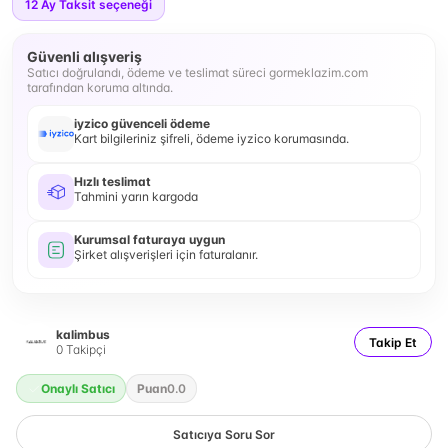
12
Ay Taksit seçeneği
Güvenli alışveriş
Satıcı doğrulandı, ödeme ve teslimat süreci gormeklazim.com
tarafından koruma altında.
iyzico güvenceli ödeme
Kart bilgileriniz şifreli, ödeme iyzico korumasında.
Hızlı teslimat
Tahmini yarın kargoda
Kurumsal faturaya uygun
Şirket alışverişleri için faturalanır.
kalimbus
Takip Et
0
Takipçi
Onaylı Satıcı
Puan
0.0
Satıcıya Soru Sor