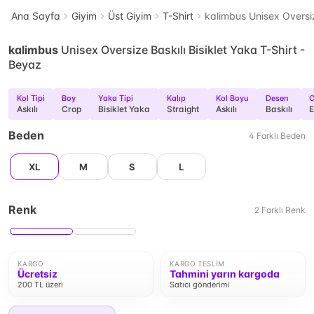
Ana Sayfa
Giyim
Üst Giyim
T-Shirt
kalimbus Unisex Oversiz
kalimbus
Unisex Oversize Baskılı Bisiklet Yaka T-Shirt -
Beyaz
Kol Tipi
Boy
Yaka Tipi
Kalıp
Kol Boyu
Desen
C
Askılı
Crop
Bisiklet Yaka
Straight
Askılı
Baskılı
E
Beden
4
Farklı
Beden
XL
M
S
L
Renk
2
Farklı
Renk
KARGO
KARGO TESLIM
Ücretsiz
Tahmini yarın kargoda
200 TL üzeri
Satıcı gönderimi