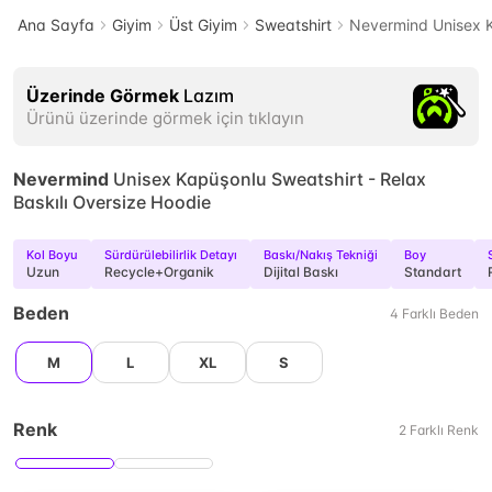
Ana Sayfa
Giyim
Üst Giyim
Sweatshirt
Nevermind Unisex K
Üzerinde Görmek
Lazım
Ürünü üzerinde görmek için tıklayın
Nevermind
Unisex Kapüşonlu Sweatshirt - Relax
Baskılı Oversize Hoodie
Kol Boyu
Sürdürülebilirlik Detayı
Baskı/Nakış Tekniği
Boy
Uzun
Recycle+Organik
Dijital Baskı
Standart
Beden
4
Farklı
Beden
M
L
XL
S
Renk
2
Farklı
Renk