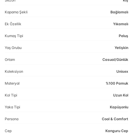
Sezon
Kış
Kapama Şekli
Bağlamalı
Ek Özellik
Yıkamalı
Kumaş Tipi
Peluş
Yaş Grubu
Yetişkin
Ortam
Casual/Günlük
Koleksiyon
Unisex
Materyal
%100 Pamuk
Kol Tipi
Uzun Kol
Yaka Tipi
Kapüşonlu
Persona
Cool & Comfort
Cep
Kanguru Cep