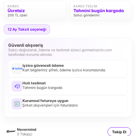
KARGO
KARGO TESLIM
Ücretsiz
Tahmini bugün kargoda
200 TL üzeri
Satıcı gönderimi
12
Ay Taksit seçeneği
Güvenli alışveriş
Satıcı doğrulandı, ödeme ve teslimat süreci gormeklazim.com
tarafından koruma altında.
iyzico güvenceli ödeme
Kart bilgileriniz şifreli, ödeme iyzico korumasında.
Hızlı teslimat
Tahmini bugün kargoda
Kurumsal faturaya uygun
Şirket alışverişleri için faturalanır.
Nevermind
Takip Et
0
Takipçi