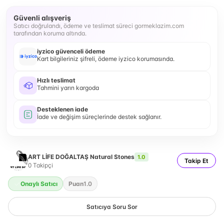
Güvenli alışveriş
Satıcı doğrulandı, ödeme ve teslimat süreci gormeklazim.com
tarafından koruma altında.
iyzico güvenceli ödeme
Kart bilgileriniz şifreli, ödeme iyzico korumasında.
Hızlı teslimat
Tahmini yarın kargoda
Desteklenen iade
İade ve değişim süreçlerinde destek sağlanır.
ART LİFE DOĞALTAŞ Natural Stones
1.0
Takip Et
0
Takipçi
Onaylı Satıcı
Puan
1.0
Satıcıya Soru Sor