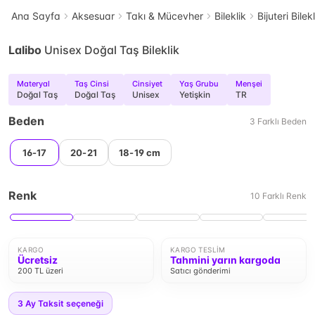
Ana Sayfa
Aksesuar
Takı & Mücevher
Bileklik
Bijuteri Bilek
Lalibo
Unisex Doğal Taş Bileklik
Materyal
Taş Cinsi
Cinsiyet
Yaş Grubu
Menşei
Doğal Taş
Doğal Taş
Unisex
Yetişkin
TR
Beden
3
Farklı
Beden
16-17
20-21
18-19 cm
Renk
10
Farklı
Renk
KARGO
KARGO TESLIM
Ücretsiz
Tahmini yarın kargoda
200 TL üzeri
Satıcı gönderimi
3
Ay Taksit seçeneği