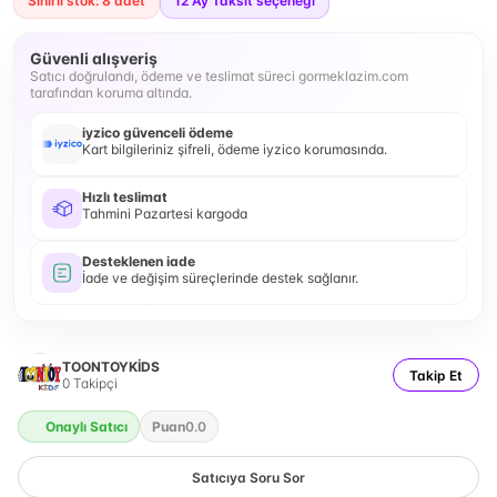
Sınırlı stok: 8 adet
12
Ay Taksit seçeneği
Güvenli alışveriş
Satıcı doğrulandı, ödeme ve teslimat süreci gormeklazim.com
tarafından koruma altında.
iyzico güvenceli ödeme
Kart bilgileriniz şifreli, ödeme iyzico korumasında.
Hızlı teslimat
Tahmini Pazartesi kargoda
Desteklenen iade
İade ve değişim süreçlerinde destek sağlanır.
TOONTOYKİDS
Takip Et
0
Takipçi
Onaylı Satıcı
Puan
0.0
Satıcıya Soru Sor