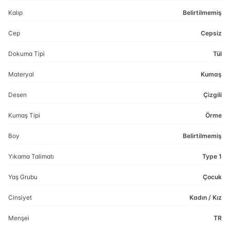
Kalıp
Belirtilmemiş
Cep
Cepsiz
Dokuma Tipi
Tül
Materyal
Kumaş
Desen
Çizgili
Kumaş Tipi
Örme
Boy
Belirtilmemiş
Yıkama Talimatı
Type 1
Yaş Grubu
Çocuk
Cinsiyet
Kadın / Kız
Menşei
TR