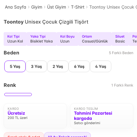
Ana Sayfa
Giyim
Üst Giyim
T-Shirt
Toontoy Unisex Çocuk Çi
Toontoy
Unisex Çocuk Çizgili Tişört
Kol Tipi
Yaka Tipi
Kol Boyu
Ortam
Siluet
Pak
Uzun Kol
Bisiklet Yaka
Uzun
Casual/Günlük
Basic
Te
Beden
5
Farklı
Beden
5 Yaş
3 Yaş
2 Yaş
6 Yaş
4 Yaş
Renk
1
Farklı
Renk
KARGO
KARGO TESLIM
Ücretsiz
Tahmini Pazartesi
200 TL üzeri
kargoda
Satıcı gönderimi