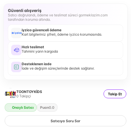
Güvenli alışveriş
Satıcı doğrulandı, ödeme ve teslimat süreci gormeklazim.com
tarafından koruma altında.
iyzico güvenceli ödeme
Kart bilgileriniz şifreli, ödeme iyzico korumasında.
Hızlı teslimat
Tahmini yarın kargoda
Desteklenen iade
İade ve değişim süreçlerinde destek sağlanır.
TOONTOYKİDS
Takip Et
0
Takipçi
Onaylı Satıcı
Puan
0.0
Satıcıya Soru Sor