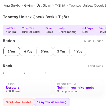
Ana Sayfa
Giyim
Üst Giyim
T-Shirt
Toontoy Unisex Çocuk Ba
Toontoy
Unisex Çocuk Baskılı Tişört
Kol Tipi
Yaka Tipi
Siluet
Kalıp
Kol Boyu
Sürdür
Kısa Kol
Bisiklet Yaka
Basic
Belirtilmemiş
Kısa
Hayı
Beden
5
Farklı
Beden
2 Yaş
6 Yaş
5 Yaş
3 Yaş
4 Yaş
Renk
3
Farklı
Renk
KARGO
KARGO TESLIM
Ücretsiz
Tahmini yarın kargoda
200 TL üzeri
Satıcı gönderimi
Sınırlı stok: 4 adet
12
Ay Taksit seçeneği