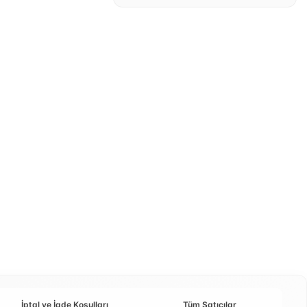
İptal ve İade Koşulları
Tüm Satıcılar