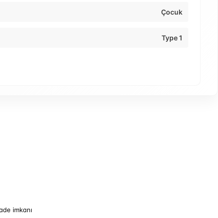
Çocuk
Type 1
iade imkanı