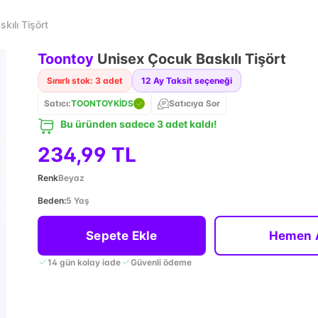
kılı Tişört
Toontoy
Unisex Çocuk Baskılı Tişört
Sınırlı stok: 3 adet
12
Ay Taksit seçeneği
Satıcı:
TOONTOYKİDS
Satıcıya Sor
Bu üründen sadece 3 adet kaldı!
234,99 TL
Renk
Beyaz
Beden
:
5 Yaş
Sepete Ekle
Hemen 
14 gün kolay iade
Güvenli ödeme