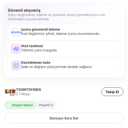
Güvenli alışveriş
Satıcı doğrulandı, ödeme ve teslimat süreci gormeklazim.com
tarafından koruma altında.
iyzico güvenceli ödeme
Kart bilgileriniz şifreli, ödeme iyzico korumasında.
Hızlı teslimat
Tahmini yarın kargoda
Desteklenen iade
İade ve değişim süreçlerinde destek sağlanır.
TOONTOYKİDS
Takip Et
0
Takipçi
Onaylı Satıcı
Puan
0.0
Satıcıya Soru Sor