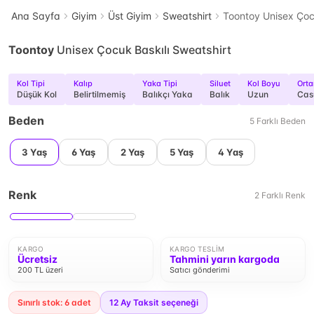
Ana Sayfa
Giyim
Üst Giyim
Sweatshirt
Toontoy Unisex Çoc
Toontoy
Unisex Çocuk Baskılı Sweatshirt
Kol Tipi
Kalıp
Yaka Tipi
Siluet
Kol Boyu
Ort
Düşük Kol
Belirtilmemiş
Balıkçı Yaka
Balık
Uzun
Cas
Beden
5
Farklı
Beden
3 Yaş
6 Yaş
2 Yaş
5 Yaş
4 Yaş
Renk
2
Farklı
Renk
KARGO
KARGO TESLIM
Ücretsiz
Tahmini yarın kargoda
200 TL üzeri
Satıcı gönderimi
Sınırlı stok: 6 adet
12
Ay Taksit seçeneği