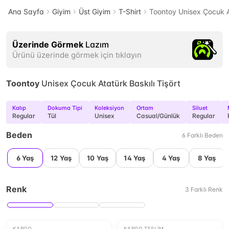
Ana Sayfa
Giyim
Üst Giyim
T-Shirt
Toontoy Unisex Çocuk At
Üzerinde Görmek
Lazım
Ürünü üzerinde görmek için tıklayın
Toontoy
Unisex Çocuk Atatürk Baskılı Tişört
Kalıp
Dokuma Tipi
Koleksiyon
Ortam
Siluet
Regular
Tül
Unisex
Casual/Günlük
Regular
Beden
6
Farklı
Beden
6 Yaş
12 Yaş
10 Yaş
14 Yaş
4 Yaş
8 Yaş
Renk
3
Farklı
Renk
KARGO
KARGO TESLIM