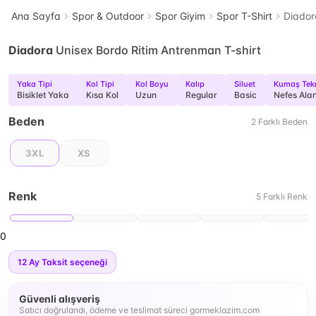
Ana Sayfa
Spor & Outdoor
Spor Giyim
Spor T-Shirt
Diador
Diadora
Unisex Bordo Ritim Antrenman T-shirt
Yaka Tipi
Kol Tipi
Kol Boyu
Kalıp
Siluet
Kumaş Tekn
Bisiklet Yaka
Kısa Kol
Uzun
Regular
Basic
Nefes Ala
Beden
2
Farklı
Beden
3XL
XS
Renk
5
Farklı
Renk
0
12
Ay Taksit seçeneği
Güvenli alışveriş
Satıcı doğrulandı, ödeme ve teslimat süreci gormeklazim.com