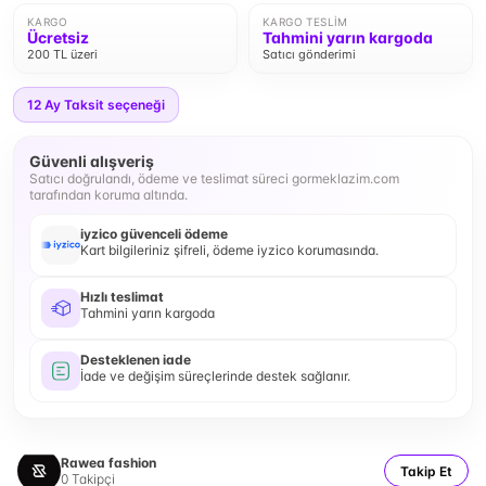
KARGO
KARGO TESLIM
Ücretsiz
Tahmini yarın kargoda
200 TL üzeri
Satıcı gönderimi
12
Ay Taksit seçeneği
Güvenli alışveriş
Satıcı doğrulandı, ödeme ve teslimat süreci gormeklazim.com
tarafından koruma altında.
iyzico güvenceli ödeme
Kart bilgileriniz şifreli, ödeme iyzico korumasında.
Hızlı teslimat
Tahmini yarın kargoda
Desteklenen iade
İade ve değişim süreçlerinde destek sağlanır.
Rawea fashion
Takip Et
0
Takipçi