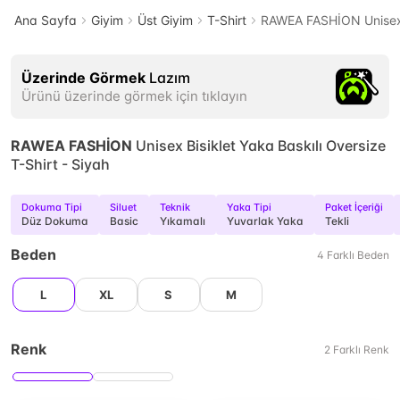
Ana Sayfa
Giyim
Üst Giyim
T-Shirt
RAWEA FASHİON Unisex B
Üzerinde Görmek
Lazım
Ürünü üzerinde görmek için tıklayın
RAWEA FASHİON
Unisex Bisiklet Yaka Baskılı Oversize
T-Shirt - Siyah
Dokuma Tipi
Siluet
Teknik
Yaka Tipi
Paket İçeriği
Düz Dokuma
Basic
Yıkamalı
Yuvarlak Yaka
Tekli
Beden
4
Farklı
Beden
L
XL
S
M
Renk
2
Farklı
Renk