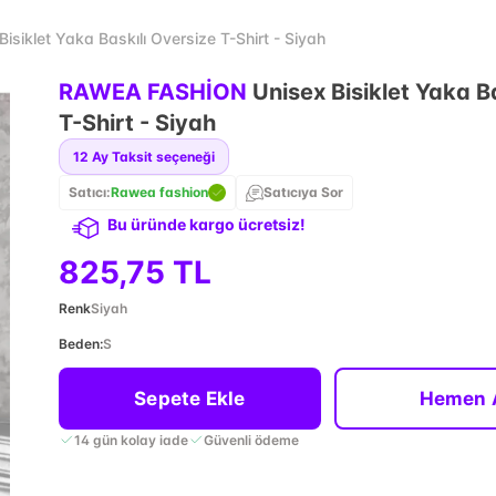
iklet Yaka Baskılı Oversize T-Shirt - Siyah
RAWEA FASHİON
Unisex Bisiklet Yaka B
T-Shirt - Siyah
12
Ay Taksit seçeneği
Satıcı:
Rawea fashion
Satıcıya Sor
Bu üründe kargo ücretsiz!
825,75 TL
Renk
Siyah
Beden
:
S
Sepete Ekle
Hemen 
14 gün kolay iade
Güvenli ödeme