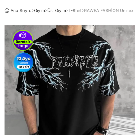
Ana Sayfa
Giyim
Üst Giyim
T-Shirt
RAWEA FASHİON Unisex Bis