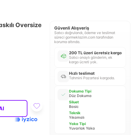
askılı Oversize
Güvenli Alışveriş
Satıcı doğrulandı, ödeme ve teslimat
süreci gormeklazim.com tarafından
koruma altında.
200 TL üzeri ücretsiz kargo
Satıcı onaylı gönderim, ek
kargo ücreti yok.
Hızlı teslimat
Tahmini Pazartesi kargoda.
Dokuma Tipi
Düz Dokuma
Siluet
Basic
Al
Teknik
Yıkamalı
Yaka Tipi
Yuvarlak Yaka