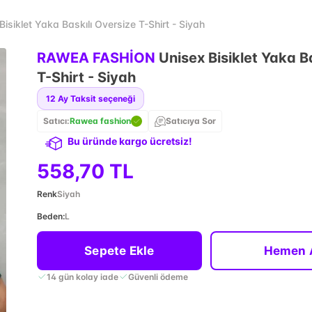
iklet Yaka Baskılı Oversize T-Shirt - Siyah
RAWEA FASHİON
Unisex Bisiklet Yaka B
T-Shirt - Siyah
12
Ay Taksit seçeneği
Satıcı:
Rawea fashion
Satıcıya Sor
Bu üründe kargo ücretsiz!
558,70 TL
Renk
Siyah
Beden
:
L
Sepete Ekle
Hemen 
14 gün kolay iade
Güvenli ödeme