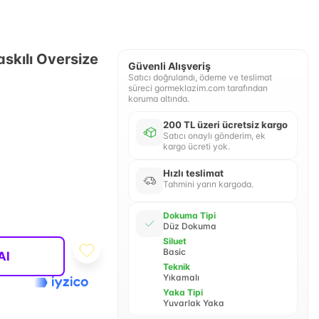
askılı Oversize
Güvenli Alışveriş
Satıcı doğrulandı, ödeme ve teslimat
süreci gormeklazim.com tarafından
koruma altında.
200 TL üzeri ücretsiz kargo
Satıcı onaylı gönderim, ek
kargo ücreti yok.
Hızlı teslimat
Tahmini yarın kargoda.
Dokuma Tipi
Düz Dokuma
Siluet
Basic
Al
Teknik
Yıkamalı
Yaka Tipi
Yuvarlak Yaka