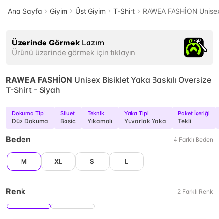
Ana Sayfa
Giyim
Üst Giyim
T-Shirt
RAWEA FASHİON Unisex B
Üzerinde Görmek
Lazım
Ürünü üzerinde görmek için tıklayın
RAWEA FASHİON
Unisex Bisiklet Yaka Baskılı Oversize
T-Shirt - Siyah
Dokuma Tipi
Siluet
Teknik
Yaka Tipi
Paket İçeriği
Düz Dokuma
Basic
Yıkamalı
Yuvarlak Yaka
Tekli
Beden
4
Farklı
Beden
M
XL
S
L
Renk
2
Farklı
Renk