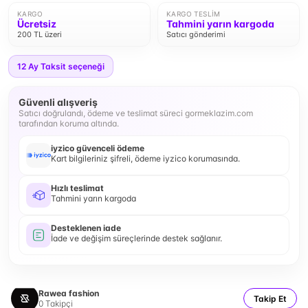
KARGO
KARGO TESLIM
Ücretsiz
Tahmini yarın kargoda
200 TL üzeri
Satıcı gönderimi
12
Ay Taksit seçeneği
Güvenli alışveriş
Satıcı doğrulandı, ödeme ve teslimat süreci gormeklazim.com
tarafından koruma altında.
iyzico güvenceli ödeme
Kart bilgileriniz şifreli, ödeme iyzico korumasında.
Hızlı teslimat
Tahmini yarın kargoda
Desteklenen iade
İade ve değişim süreçlerinde destek sağlanır.
Rawea fashion
Takip Et
0
Takipçi