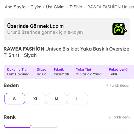
Ana Sayfa
Giyim
Üst Giyim
T-Shirt
RAWEA FASHİON Unisex B
Üzerinde Görmek
Lazım
Ürünü üzerinde görmek için tıklayın
RAWEA FASHİON
Unisex Bisiklet Yaka Baskılı Oversize
T-Shirt - Siyah
Dokuma Tipi
Siluet
Teknik
Yaka Tipi
Paket İçeriği
Düz Dokuma
Basic
Yıkamalı
Yuvarlak Yaka
Tekli
Beden
4
Farklı
Beden
S
XL
M
L
Renk
2
Farklı
Renk