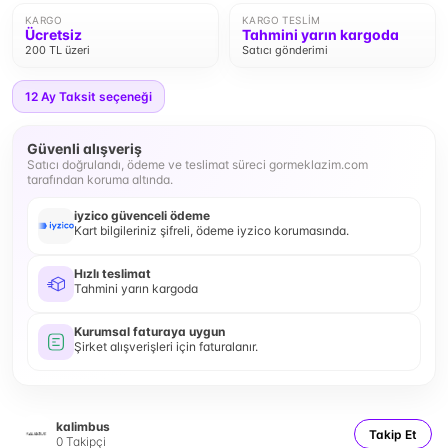
KARGO
KARGO TESLIM
Ücretsiz
Tahmini yarın kargoda
200 TL üzeri
Satıcı gönderimi
12
Ay Taksit seçeneği
Güvenli alışveriş
Satıcı doğrulandı, ödeme ve teslimat süreci gormeklazim.com
tarafından koruma altında.
iyzico güvenceli ödeme
Kart bilgileriniz şifreli, ödeme iyzico korumasında.
Hızlı teslimat
Tahmini yarın kargoda
Kurumsal faturaya uygun
Şirket alışverişleri için faturalanır.
kalimbus
Takip Et
0
Takipçi