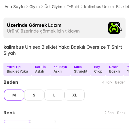
Ana Sayfa
Giyim
Üst Giyim
T-Shirt
kalimbus Unisex Bisiklet
Üzerinde Görmek
Lazım
Ürünü üzerinde görmek için tıklayın
kalimbus
Unisex Bisiklet Yaka Baskılı Oversize T-Shirt -
Siyah
Yaka Tipi
Kol Tipi
Kol Boyu
Kalıp
Boy
Desen
Y
Bisiklet Yaka
Askılı
Askılı
Straight
Crop
Baskılı
Y
Beden
4
Farklı
Beden
M
S
L
XL
Renk
2
Farklı
Renk