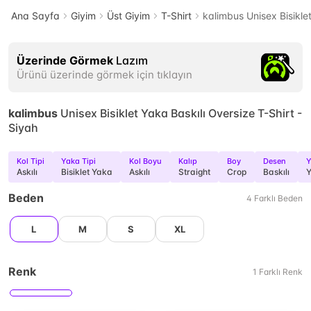
Ana Sayfa
Giyim
Üst Giyim
T-Shirt
kalimbus Unisex Bisiklet
Üzerinde Görmek
Lazım
Ürünü üzerinde görmek için tıklayın
kalimbus
Unisex Bisiklet Yaka Baskılı Oversize T-Shirt -
Siyah
Kol Tipi
Yaka Tipi
Kol Boyu
Kalıp
Boy
Desen
Y
Askılı
Bisiklet Yaka
Askılı
Straight
Crop
Baskılı
Y
Beden
4
Farklı
Beden
L
M
S
XL
Renk
1
Farklı
Renk