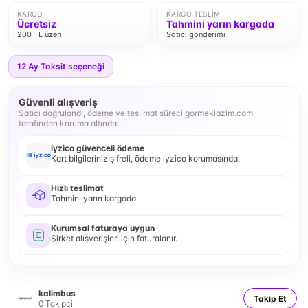
KARGO
KARGO TESLIM
Ücretsiz
Tahmini yarın kargoda
200 TL üzeri
Satıcı gönderimi
12
Ay Taksit seçeneği
Güvenli alışveriş
Satıcı doğrulandı, ödeme ve teslimat süreci gormeklazim.com
tarafından koruma altında.
iyzico güvenceli ödeme
Kart bilgileriniz şifreli, ödeme iyzico korumasında.
Hızlı teslimat
Tahmini yarın kargoda
Kurumsal faturaya uygun
Şirket alışverişleri için faturalanır.
kalimbus
Takip Et
0
Takipçi