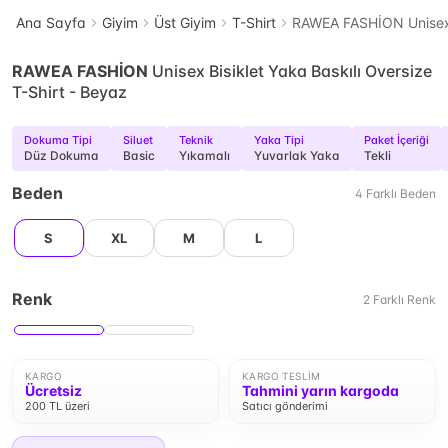
Ana Sayfa
Giyim
Üst Giyim
T-Shirt
RAWEA FASHİON Unisex B
RAWEA FASHİON
Unisex Bisiklet Yaka Baskılı Oversize
T-Shirt - Beyaz
Dokuma Tipi
Siluet
Teknik
Yaka Tipi
Paket İçeriği
Düz Dokuma
Basic
Yıkamalı
Yuvarlak Yaka
Tekli
Beden
4
Farklı
Beden
S
XL
M
L
Renk
2
Farklı
Renk
KARGO
KARGO TESLIM
Ücretsiz
Tahmini yarın kargoda
200 TL üzeri
Satıcı gönderimi