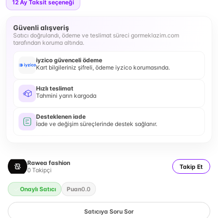
12
Ay Taksit seçeneği
Güvenli alışveriş
Satıcı doğrulandı, ödeme ve teslimat süreci gormeklazim.com
tarafından koruma altında.
iyzico güvenceli ödeme
Kart bilgileriniz şifreli, ödeme iyzico korumasında.
Hızlı teslimat
Tahmini yarın kargoda
Desteklenen iade
İade ve değişim süreçlerinde destek sağlanır.
Rawea fashion
Takip Et
0
Takipçi
Onaylı Satıcı
Puan
0.0
Satıcıya Soru Sor