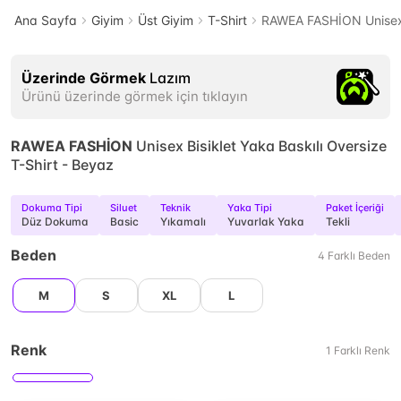
Ana Sayfa
Giyim
Üst Giyim
T-Shirt
RAWEA FASHİON Unisex B
Üzerinde Görmek
Lazım
Ürünü üzerinde görmek için tıklayın
RAWEA FASHİON
Unisex Bisiklet Yaka Baskılı Oversize
T-Shirt - Beyaz
Dokuma Tipi
Siluet
Teknik
Yaka Tipi
Paket İçeriği
Düz Dokuma
Basic
Yıkamalı
Yuvarlak Yaka
Tekli
Beden
4
Farklı
Beden
M
S
XL
L
Renk
1
Farklı
Renk