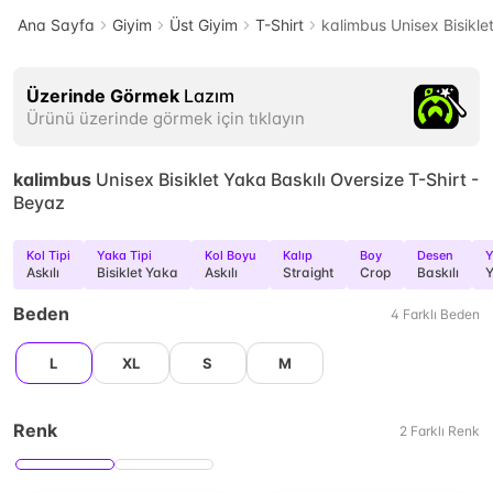
Ana Sayfa
Giyim
Üst Giyim
T-Shirt
kalimbus Unisex Bisikle
Üzerinde Görmek
Lazım
Ürünü üzerinde görmek için tıklayın
kalimbus
Unisex Bisiklet Yaka Baskılı Oversize T-Shirt -
Beyaz
Kol Tipi
Yaka Tipi
Kol Boyu
Kalıp
Boy
Desen
Y
Askılı
Bisiklet Yaka
Askılı
Straight
Crop
Baskılı
Y
Beden
4
Farklı
Beden
L
XL
S
M
Renk
2
Farklı
Renk