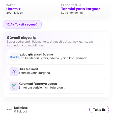
KARGO
KARGO TESLIM
Ücretsiz
Tahmini yarın kargoda
200 TL üzeri
Satıcı gönderimi
12
Ay Taksit seçeneği
Güvenli alışveriş
Satıcı doğrulandı, ödeme ve teslimat süreci gormeklazim.com
tarafından koruma altında.
iyzico güvenceli ödeme
Kart bilgileriniz şifreli, ödeme iyzico korumasında.
Hızlı teslimat
Tahmini yarın kargoda
Kurumsal faturaya uygun
Şirket alışverişleri için faturalanır.
kalimbus
Takip Et
0
Takipçi