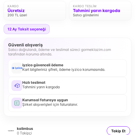
KARGO
KARGO TESLIM
Ücretsiz
Tahmini yarın kargoda
200 TL üzeri
Satıcı gönderimi
12
Ay Taksit seçeneği
Güvenli alışveriş
Satıcı doğrulandı, ödeme ve teslimat süreci gormeklazim.com
tarafından koruma altında.
iyzico güvenceli ödeme
Kart bilgileriniz şifreli, ödeme iyzico korumasında.
Hızlı teslimat
Tahmini yarın kargoda
Kurumsal faturaya uygun
Şirket alışverişleri için faturalanır.
kalimbus
Takip Et
0
Takipçi