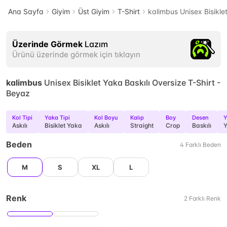
Ana Sayfa
Giyim
Üst Giyim
T-Shirt
kalimbus Unisex Bisikle
Üzerinde Görmek
Lazım
Ürünü üzerinde görmek için tıklayın
kalimbus
Unisex Bisiklet Yaka Baskılı Oversize T-Shirt -
Beyaz
Kol Tipi
Yaka Tipi
Kol Boyu
Kalıp
Boy
Desen
Y
Askılı
Bisiklet Yaka
Askılı
Straight
Crop
Baskılı
Y
Beden
4
Farklı
Beden
M
S
XL
L
Renk
2
Farklı
Renk