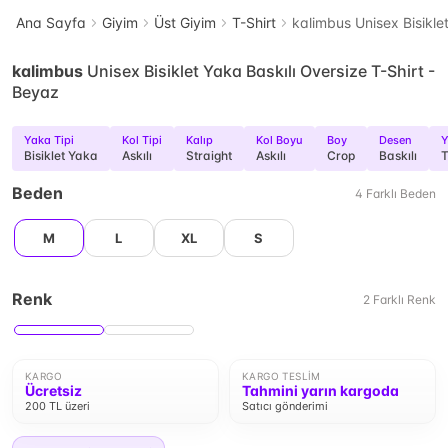
Ana Sayfa
Giyim
Üst Giyim
T-Shirt
kalimbus Unisex Bisikle
kalimbus
Unisex Bisiklet Yaka Baskılı Oversize T-Shirt -
Beyaz
Yaka Tipi
Kol Tipi
Kalıp
Kol Boyu
Boy
Desen
Y
Bisiklet Yaka
Askılı
Straight
Askılı
Crop
Baskılı
T
Beden
4
Farklı
Beden
M
L
XL
S
Renk
2
Farklı
Renk
KARGO
KARGO TESLIM
Ücretsiz
Tahmini yarın kargoda
200 TL üzeri
Satıcı gönderimi