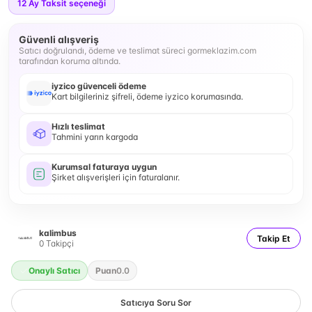
12
Ay Taksit seçeneği
Güvenli alışveriş
Satıcı doğrulandı, ödeme ve teslimat süreci gormeklazim.com
tarafından koruma altında.
iyzico güvenceli ödeme
Kart bilgileriniz şifreli, ödeme iyzico korumasında.
Hızlı teslimat
Tahmini yarın kargoda
Kurumsal faturaya uygun
Şirket alışverişleri için faturalanır.
kalimbus
Takip Et
0
Takipçi
Onaylı Satıcı
Puan
0.0
Satıcıya Soru Sor