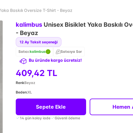
Yaka Baskılı Oversize T-Shirt - Beyaz
kalimbus
Unisex Bisiklet Yaka Baskılı Ov
- Beyaz
12
Ay Taksit seçeneği
Satıcı:
kalimbus
Satıcıya Sor
Bu üründe kargo ücretsiz!
409,42 TL
Renk
Beyaz
Beden
:
XL
Sepete Ekle
Hemen 
14 gün kolay iade
Güvenli ödeme