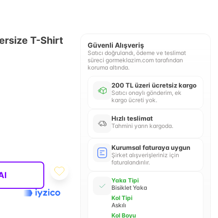
ersize T-Shirt
Güvenli Alışveriş
Satıcı doğrulandı, ödeme ve teslimat
süreci gormeklazim.com tarafından
koruma altında.
200 TL üzeri ücretsiz kargo
Satıcı onaylı gönderim, ek
kargo ücreti yok.
Hızlı teslimat
Tahmini yarın kargoda.
Kurumsal faturaya uygun
Şirket alışverişleriniz için
faturalandırılır.
Al
Yaka Tipi
Bisiklet Yaka
Kol Tipi
Askılı
Kol Boyu