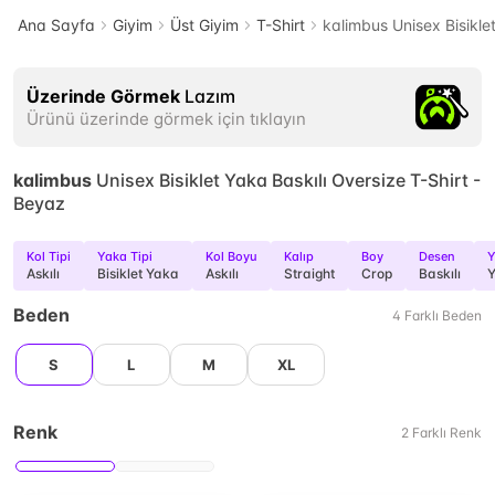
Ana Sayfa
Giyim
Üst Giyim
T-Shirt
kalimbus Unisex Bisikle
Üzerinde Görmek
Lazım
Ürünü üzerinde görmek için tıklayın
kalimbus
Unisex Bisiklet Yaka Baskılı Oversize T-Shirt -
Beyaz
Kol Tipi
Yaka Tipi
Kol Boyu
Kalıp
Boy
Desen
Y
Askılı
Bisiklet Yaka
Askılı
Straight
Crop
Baskılı
Y
Beden
4
Farklı
Beden
S
L
M
XL
Renk
2
Farklı
Renk