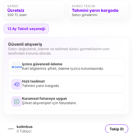
KARGO
KARGO TESLIM
Ücretsiz
Tahmini yarın kargoda
200 TL üzeri
Satıcı gönderimi
12
Ay Taksit seçeneği
Güvenli alışveriş
Satıcı doğrulandı, ödeme ve teslimat süreci gormeklazim.com
tarafından koruma altında.
iyzico güvenceli ödeme
Kart bilgileriniz şifreli, ödeme iyzico korumasında.
Hızlı teslimat
Tahmini yarın kargoda
Kurumsal faturaya uygun
Şirket alışverişleri için faturalanır.
kalimbus
Takip Et
0
Takipçi