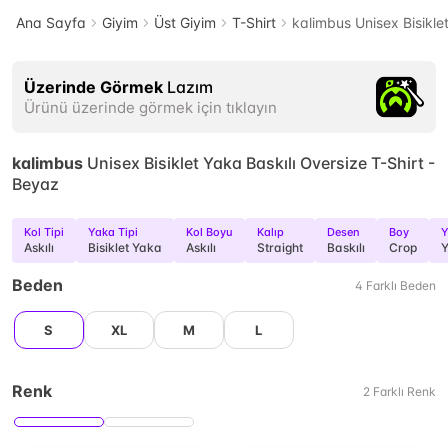
Ana Sayfa
Giyim
Üst Giyim
T-Shirt
kalimbus Unisex Bisikle
Üzerinde Görmek
Lazım
Ürünü üzerinde görmek için tıklayın
kalimbus
Unisex Bisiklet Yaka Baskılı Oversize T-Shirt -
Beyaz
Kol Tipi
Yaka Tipi
Kol Boyu
Kalıp
Desen
Boy
Y
Askılı
Bisiklet Yaka
Askılı
Straight
Baskılı
Crop
Y
Beden
4
Farklı
Beden
S
XL
M
L
Renk
2
Farklı
Renk