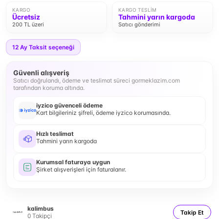
KARGO
KARGO TESLIM
Ücretsiz
Tahmini yarın kargoda
200 TL üzeri
Satıcı gönderimi
12
Ay Taksit seçeneği
Güvenli alışveriş
Satıcı doğrulandı, ödeme ve teslimat süreci gormeklazim.com
tarafından koruma altında.
iyzico güvenceli ödeme
Kart bilgileriniz şifreli, ödeme iyzico korumasında.
Hızlı teslimat
Tahmini yarın kargoda
Kurumsal faturaya uygun
Şirket alışverişleri için faturalanır.
kalimbus
Takip Et
0
Takipçi