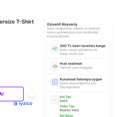
ersize T-Shirt
Güvenli Alışveriş
Satıcı doğrulandı, ödeme ve teslimat
süreci gormeklazim.com tarafından
koruma altında.
200 TL üzeri ücretsiz kargo
Satıcı onaylı gönderim, ek
kargo ücreti yok.
Hızlı teslimat
Tahmini yarın kargoda.
Kurumsal faturaya uygun
Şirket alışverişleriniz için
faturalandırılır.
Al
Kol Tipi
Askılı
Yaka Tipi
Bisiklet Yaka
Kol Boyu