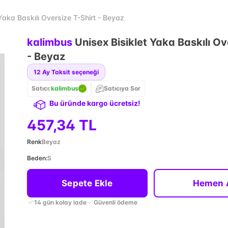
Yaka Baskılı Oversize T-Shirt - Beyaz
kalimbus
Unisex Bisiklet Yaka Baskılı Ov
- Beyaz
12
Ay Taksit seçeneği
Satıcı:
kalimbus
Satıcıya Sor
Bu üründe kargo ücretsiz!
457,34 TL
Renk
Beyaz
Beden
:
S
Sepete Ekle
Hemen 
14 gün kolay iade
Güvenli ödeme