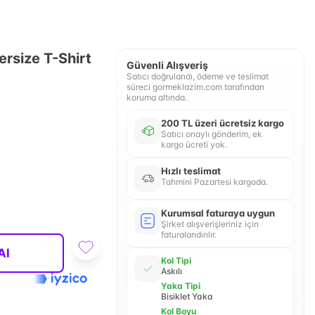
ersize T-Shirt
Güvenli Alışveriş
Satıcı doğrulandı, ödeme ve teslimat
süreci gormeklazim.com tarafından
koruma altında.
200 TL üzeri ücretsiz kargo
Satıcı onaylı gönderim, ek
kargo ücreti yok.
Hızlı teslimat
Tahmini Pazartesi kargoda.
Kurumsal faturaya uygun
Şirket alışverişleriniz için
faturalandırılır.
Al
Kol Tipi
Askılı
Yaka Tipi
Bisiklet Yaka
Kol Boyu