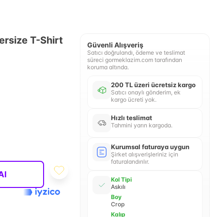
ersize T-Shirt
Güvenli Alışveriş
Satıcı doğrulandı, ödeme ve teslimat
süreci gormeklazim.com tarafından
koruma altında.
200 TL üzeri ücretsiz kargo
Satıcı onaylı gönderim, ek
kargo ücreti yok.
Hızlı teslimat
Tahmini yarın kargoda.
Kurumsal faturaya uygun
Şirket alışverişleriniz için
faturalandırılır.
Al
Kol Tipi
Askılı
Boy
Crop
Kalıp