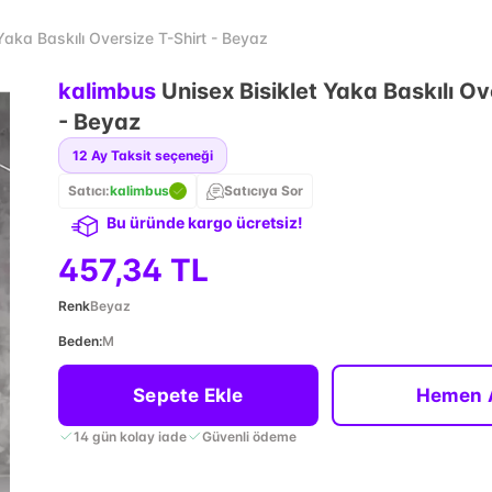
Yaka Baskılı Oversize T-Shirt - Beyaz
kalimbus
Unisex Bisiklet Yaka Baskılı Ov
- Beyaz
12
Ay Taksit seçeneği
Satıcı:
kalimbus
Satıcıya Sor
Bu üründe kargo ücretsiz!
457,34 TL
Renk
Beyaz
Beden
:
M
Sepete Ekle
Hemen 
14 gün kolay iade
Güvenli ödeme