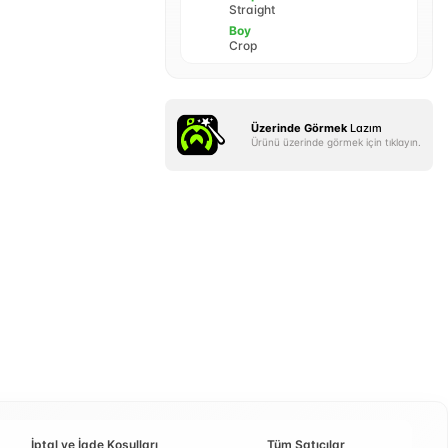
Straight
Boy
Crop
Üzerinde Görmek
Lazım
Ürünü üzerinde görmek için tıklayın.
İptal ve İade Koşulları
Tüm Satıcılar