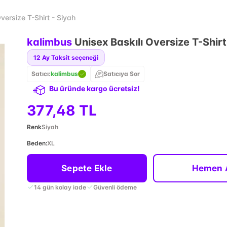
versize T-Shirt - Siyah
kalimbus
Unisex Baskılı Oversize T-Shirt
12
Ay Taksit seçeneği
Satıcı:
kalimbus
Satıcıya Sor
Bu üründe kargo ücretsiz!
377,48 TL
Renk
Siyah
Beden
:
XL
Sepete Ekle
Hemen 
14 gün kolay iade
Güvenli ödeme