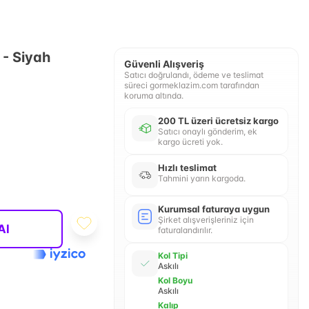
 - Siyah
Güvenli Alışveriş
Satıcı doğrulandı, ödeme ve teslimat
süreci gormeklazim.com tarafından
koruma altında.
200 TL üzeri ücretsiz kargo
Satıcı onaylı gönderim, ek
kargo ücreti yok.
Hızlı teslimat
Tahmini yarın kargoda.
Kurumsal faturaya uygun
Şirket alışverişleriniz için
Al
faturalandırılır.
Kol Tipi
Askılı
Kol Boyu
Askılı
Kalıp