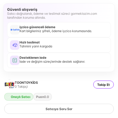
Güvenli alışveriş
Satıcı doğrulandı, ödeme ve teslimat süreci gormeklazim.com
tarafından koruma altında.
iyzico güvenceli ödeme
Kart bilgileriniz şifreli, ödeme iyzico korumasında.
Hızlı teslimat
Tahmini yarın kargoda
Desteklenen iade
İade ve değişim süreçlerinde destek sağlanır.
TOONTOYKİDS
Takip Et
0
Takipçi
Onaylı Satıcı
Puan
0.0
Satıcıya Soru Sor