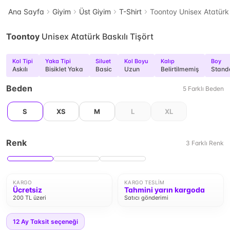
Ana Sayfa
Giyim
Üst Giyim
T-Shirt
Toontoy Unisex Atatürk 
Toontoy
Unisex Atatürk Baskılı Tişört
Kol Tipi
Yaka Tipi
Siluet
Kol Boyu
Kalıp
Boy
Askılı
Bisiklet Yaka
Basic
Uzun
Belirtilmemiş
Stand
Beden
5
Farklı
Beden
S
XS
M
L
XL
Renk
3
Farklı
Renk
KARGO
KARGO TESLIM
Ücretsiz
Tahmini yarın kargoda
200 TL üzeri
Satıcı gönderimi
12
Ay Taksit seçeneği