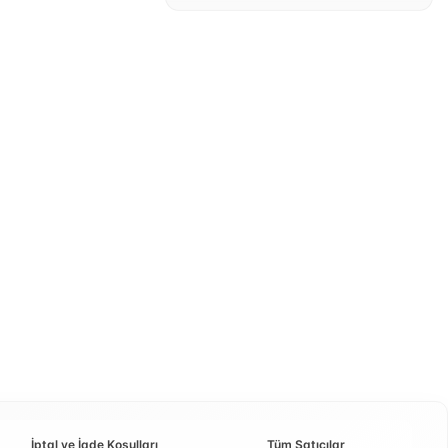
İptal ve İade Koşulları
Tüm Satıcılar