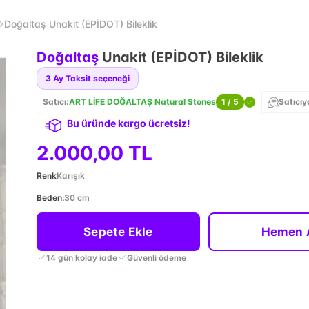
Doğaltaş Unakit (EPİDOT) Bileklik
Doğaltaş
Unakit (EPİDOT) Bileklik
3
Ay Taksit seçeneği
Satıcı:
ART LİFE DOĞALTAŞ Natural Stones
1
/ 5
Satıcıy
Bu üründe kargo ücretsiz!
2.000,00 TL
Renk
Karışık
Beden
:
30 cm
Sepete Ekle
Hemen 
14 gün kolay iade
Güvenli ödeme