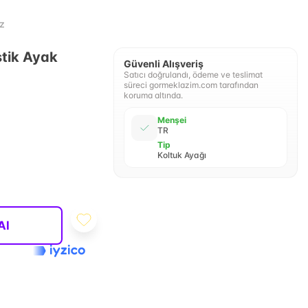
z
tik Ayak
Güvenli Alışveriş
Satıcı doğrulandı, ödeme ve teslimat
süreci gormeklazim.com tarafından
koruma altında.
Menşei
TR
Tip
Koltuk Ayağı
Al