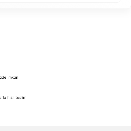
iade imkanı
arla hızlı teslim