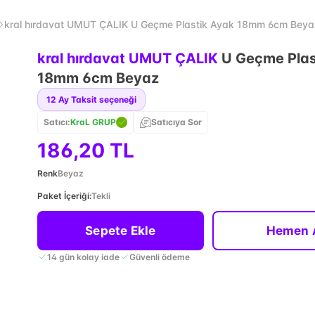
kral hırdavat UMUT ÇALIK U Geçme Plastik Ayak 18mm 6cm Beya
kral hırdavat UMUT ÇALIK
U Geçme Plas
18mm 6cm Beyaz
12
Ay Taksit seçeneği
Satıcı:
KraL GRUP
Satıcıya Sor
186,20 TL
Renk
Beyaz
Paket İçeriği
:
Tekli
Sepete Ekle
Hemen 
14 gün kolay iade
Güvenli ödeme