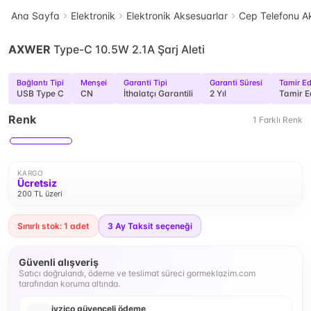
Ana Sayfa
Elektronik
Elektronik Aksesuarlar
Cep Telefonu Ak
AXWER
Type-C 10.5W 2.1A Şarj Aleti
Bağlantı Tipi
Menşei
Garanti Tipi
Garanti Süresi
Tamir Edi
USB Type C
CN
İthalatçı Garantili
2 Yıl
Tamir E
Renk
1
Farklı
Renk
KARGO
Ücretsiz
200 TL üzeri
Sınırlı stok: 1 adet
3
Ay Taksit seçeneği
Güvenli alışveriş
Satıcı doğrulandı, ödeme ve teslimat süreci gormeklazim.com
tarafından koruma altında.
iyzico güvenceli ödeme