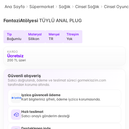
Ana Sayfa
Süpermarket
Sağlık
Cinsel Sağlık
Cinsel Oyun
FantaziAtölyesi
TÜYLÜ ANAL PLUG
Tip
Materyal
Menşei
Titreşim
Boğumlu
Silikon
TR
Yok
KARGO
Ücretsiz
200 TL üzeri
Güvenli alışveriş
Satıcı doğrulandı, ödeme ve teslimat süreci gormeklazim.com
tarafından koruma altında.
iyzico güvenceli ödeme
Kart bilgileriniz şifreli, ödeme iyzico korumasında.
Hızlı teslimat
Satıcı onaylı gönderim desteği
Desteklenen iade