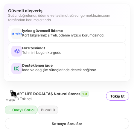
Güvenli alışveriş
Satıcı doğrulandı, ödeme ve teslimat süreci gormeklazim.com
tarafından koruma altında.
iyzico güvenceli ödeme
Kart bilgileriniz şifreli, ödeme iyzico korumasında.
Hızlı teslimat
Tahmini bugün kargoda
Desteklenen iade
İade ve değişim süreçlerinde destek sağlanır.
ART LİFE DOĞALTAŞ Natural Stones
1.0
Takip Et
0
Takipçi
Onaylı Satıcı
Puan
1.0
Satıcıya Soru Sor