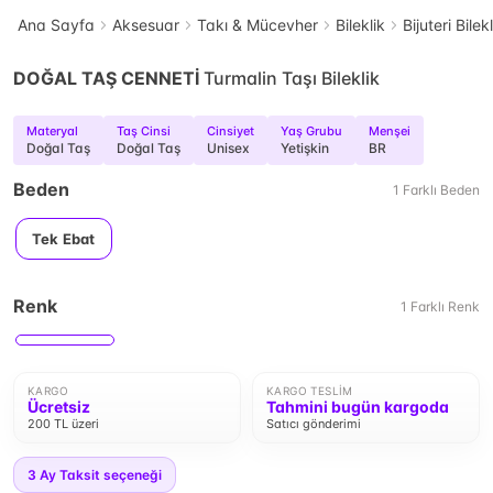
Ana Sayfa
Aksesuar
Takı & Mücevher
Bileklik
Bijuteri Bilek
DOĞAL TAŞ CENNETİ
Turmalin Taşı Bileklik
Materyal
Taş Cinsi
Cinsiyet
Yaş Grubu
Menşei
Doğal Taş
Doğal Taş
Unisex
Yetişkin
BR
Beden
1
Farklı
Beden
Tek Ebat
Renk
1
Farklı
Renk
KARGO
KARGO TESLIM
Ücretsiz
Tahmini bugün kargoda
200 TL üzeri
Satıcı gönderimi
3
Ay Taksit seçeneği