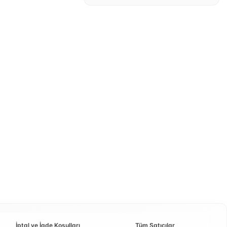
İptal ve İade Koşulları
Tüm Satıcılar