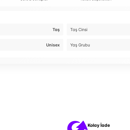
Taş
Taş Cinsi
Unisex
Yaş Grubu
Kolay İade