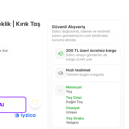
klik | Kırık Taş
Güvenli Alışveriş
Satıcı doğrulandı, ödeme ve teslimat
süreci gormeklazim.com tarafından
koruma altında.
200 TL üzeri ücretsiz kargo
a Sor
Satıcı onaylı gönderim, ek
kargo ücreti yok.
Hızlı teslimat
Tahmini bugün kargoda.
Materyal
Taş
Taş Cinsi
Doğal Taş
Al
Cinsiyet
Unisex
Yaş Grubu
Yetişkin