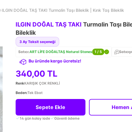
ILGIN DOĞAL TAŞ TAKI Turmalin Taşı Bileklik | Kırık Taş Bileklik
ILGIN DOĞAL TAŞ TAKI
Turmalin Taşı Bile
Bileklik
3
Ay Taksit seçeneği
Satıcı:
ART LİFE DOĞALTAŞ Natural Stones
1
/ 5
Satıcıy
Bu üründe kargo ücretsiz!
340,00 TL
Renk
KARIŞIK ÇOK RENKLİ
Beden
:
Tek Ebat
Sepete Ekle
Hemen 
14 gün kolay iade
Güvenli ödeme