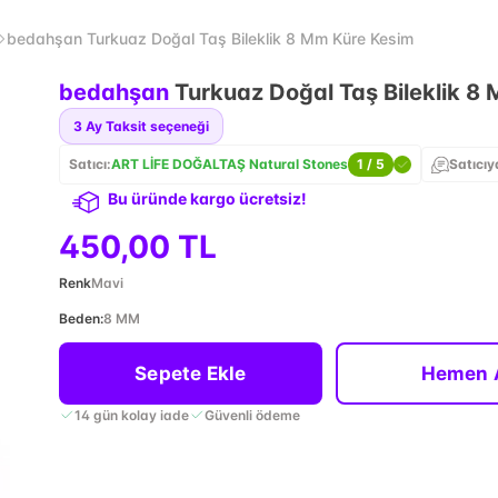
bedahşan Turkuaz Doğal Taş Bileklik 8 Mm Küre Kesim
bedahşan
Turkuaz Doğal Taş Bileklik 8
3
Ay Taksit seçeneği
Satıcı:
ART LİFE DOĞALTAŞ Natural Stones
1
/ 5
Satıcıy
Bu üründe kargo ücretsiz!
450,00 TL
Renk
Mavi
Beden
:
8 MM
Sepete Ekle
Hemen 
14 gün kolay iade
Güvenli ödeme