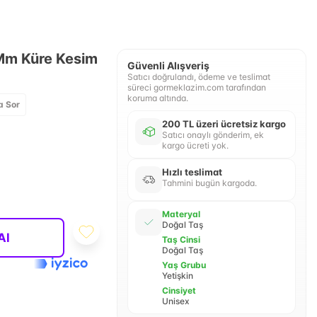
 Mm Küre Kesim
Güvenli Alışveriş
Satıcı doğrulandı, ödeme ve teslimat
süreci gormeklazim.com tarafından
koruma altında.
a Sor
200 TL üzeri ücretsiz kargo
Satıcı onaylı gönderim, ek
kargo ücreti yok.
Hızlı teslimat
Tahmini bugün kargoda.
Materyal
Doğal Taş
Al
Taş Cinsi
Doğal Taş
Yaş Grubu
Yetişkin
Cinsiyet
Unisex