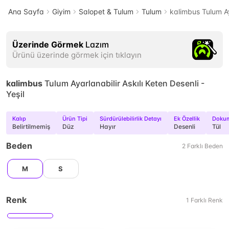
Ana Sayfa
Giyim
Salopet & Tulum
Tulum
kalimbus Tulum Aya
Üzerinde Görmek
Lazım
Ürünü üzerinde görmek için tıklayın
kalimbus
Tulum Ayarlanabilir Askılı Keten Desenli -
Yeşil
Kalıp
Ürün Tipi
Sürdürülebilirlik Detayı
Ek Özellik
Dokum
Belirtilmemiş
Düz
Hayır
Desenli
Tül
Beden
2
Farklı
Beden
M
S
Renk
1
Farklı
Renk