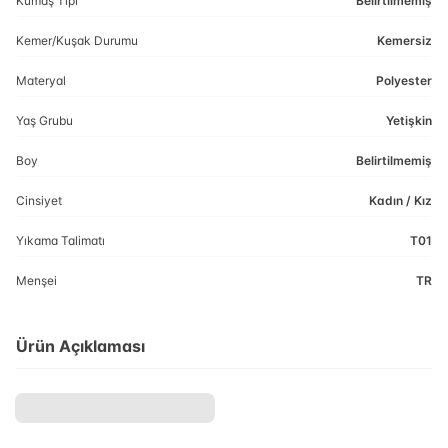
Kumaş Tipi
Belirtilmemiş
Kemer/Kuşak Durumu
Kemersiz
Materyal
Polyester
Yaş Grubu
Yetişkin
Boy
Belirtilmemiş
Cinsiyet
Kadın / Kız
Yıkama Talimatı
T01
Menşei
TR
Ürün Açıklaması