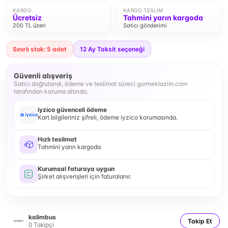
KARGO
KARGO TESLIM
Ücretsiz
Tahmini yarın kargoda
200 TL üzeri
Satıcı gönderimi
Sınırlı stok: 5 adet
12
Ay Taksit seçeneği
Güvenli alışveriş
Satıcı doğrulandı, ödeme ve teslimat süreci gormeklazim.com
tarafından koruma altında.
iyzico güvenceli ödeme
Kart bilgileriniz şifreli, ödeme iyzico korumasında.
Hızlı teslimat
Tahmini yarın kargoda
Kurumsal faturaya uygun
Şirket alışverişleri için faturalanır.
kalimbus
Takip Et
0
Takipçi