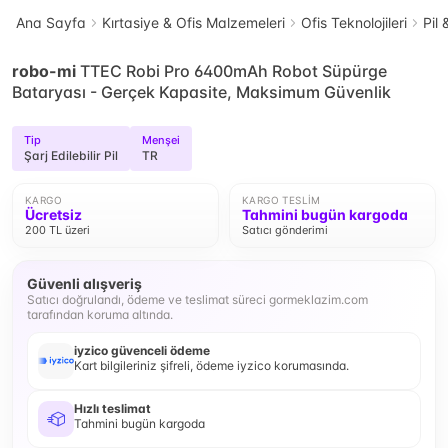
Ana Sayfa
Kırtasiye & Ofis Malzemeleri
Ofis Teknolojileri
Pil 
robo-mi
TTEC Robi Pro 6400mAh Robot Süpürge
Bataryası - Gerçek Kapasite, Maksimum Güvenlik
Tip
Menşei
Şarj Edilebilir Pil
TR
KARGO
KARGO TESLIM
Ücretsiz
Tahmini bugün kargoda
200 TL üzeri
Satıcı gönderimi
Güvenli alışveriş
Satıcı doğrulandı, ödeme ve teslimat süreci gormeklazim.com
tarafından koruma altında.
iyzico güvenceli ödeme
Kart bilgileriniz şifreli, ödeme iyzico korumasında.
Hızlı teslimat
Tahmini bugün kargoda