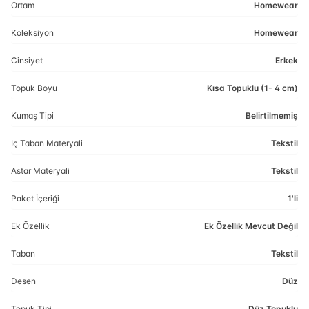
Ortam
Homewear
Koleksiyon
Homewear
Cinsiyet
Erkek
Topuk Boyu
Kısa Topuklu (1- 4 cm)
Kumaş Tipi
Belirtilmemiş
İç Taban Materyali
Tekstil
Astar Materyali
Tekstil
Paket İçeriği
1'li
Ek Özellik
Ek Özellik Mevcut Değil
Taban
Tekstil
Desen
Düz
Topuk Tipi
Düz Topuklu