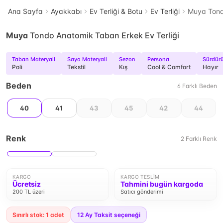
Ana Sayfa
Ayakkabı
Ev Terliği & Botu
Ev Terliği
Muya Tond
Muya
Tondo Anatomik Taban Erkek Ev Terliği
Taban Materyali
Saya Materyali
Sezon
Persona
Sürdürül
Poli
Tekstil
Kış
Cool & Comfort
Hayır
Beden
6
Farklı
Beden
40
41
43
45
42
44
Renk
2
Farklı
Renk
KARGO
KARGO TESLIM
Ücretsiz
Tahmini bugün kargoda
200 TL üzeri
Satıcı gönderimi
Sınırlı stok: 1 adet
12
Ay Taksit seçeneği