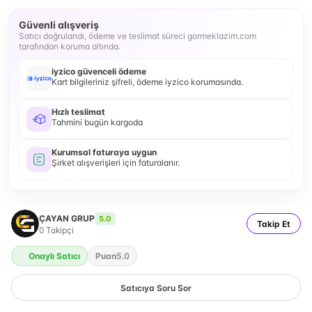
Güvenli alışveriş
Satıcı doğrulandı, ödeme ve teslimat süreci gormeklazim.com
tarafından koruma altında.
iyzico güvenceli ödeme
Kart bilgileriniz şifreli, ödeme iyzico korumasında.
Hızlı teslimat
Tahmini bugün kargoda
Kurumsal faturaya uygun
Şirket alışverişleri için faturalanır.
ÇAYAN GRUP
5.0
Takip Et
0
Takipçi
Onaylı Satıcı
Puan
5.0
Satıcıya Soru Sor