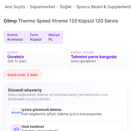
Ana Sayfa
Süpermarket
Sağlık
Sporcu Besini & Supplement
Olimp
Thermo Speed Xtreme 120 Kapsül 120 Servis
Aroma
Form
Menşei
Aromasız
Kapsül
PL
KARGO
KARGO TESLIM
Ücretsiz
Tahmini yarın kargoda
200 TL üzeri
Satıcı gönderimi
Sınırlı stok: 2 adet
Güvenli alışveriş
Satıcı doğrulandı, ödeme ve teslimat süreci gormeklazim.com
tarafından koruma altında.
iyzico güvenceli ödeme
Kart bilgileriniz şifreli, ödeme iyzico korumasında.
Hızlı teslimat
Tahmini yarın kargoda