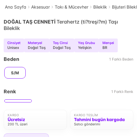
Ana Sayfa
Aksesuar
Takı & Mücevher
Bileklik
Bijuteri Bilek
DOĞAL TAŞ CENNETİ
Terahertz (ti?treşi?m) Taşı
Bileklik
Cinsiyet
Materyal
Taş Cinsi
Yaş Grubu
Menşei
Unisex
Doğal Taş
Doğal Taş
Yetişkin
BR
Beden
1
Farklı
Beden
S/M
Renk
1
Farklı
Renk
KARGO
KARGO TESLIM
Ücretsiz
Tahmini bugün kargoda
200 TL üzeri
Satıcı gönderimi