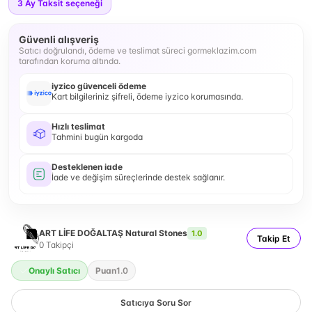
3
Ay Taksit seçeneği
Güvenli alışveriş
Satıcı doğrulandı, ödeme ve teslimat süreci gormeklazim.com
tarafından koruma altında.
iyzico güvenceli ödeme
Kart bilgileriniz şifreli, ödeme iyzico korumasında.
Hızlı teslimat
Tahmini bugün kargoda
Desteklenen iade
İade ve değişim süreçlerinde destek sağlanır.
ART LİFE DOĞALTAŞ Natural Stones
1.0
Takip Et
0
Takipçi
Onaylı Satıcı
Puan
1.0
Satıcıya Soru Sor