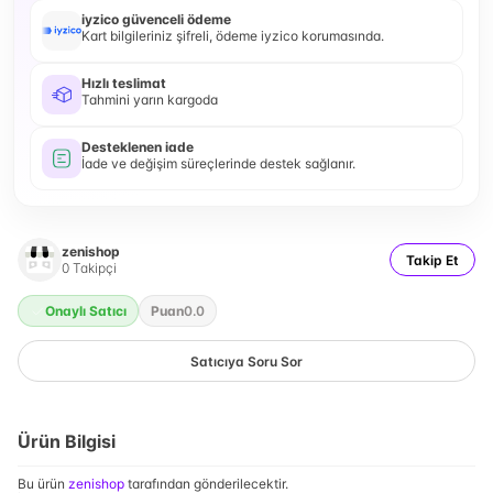
iyzico güvenceli ödeme
Kart bilgileriniz şifreli, ödeme iyzico korumasında.
Hızlı teslimat
Tahmini yarın kargoda
Desteklenen iade
İade ve değişim süreçlerinde destek sağlanır.
zenishop
Takip Et
0
Takipçi
Onaylı Satıcı
Puan
0.0
Satıcıya Soru Sor
Ürün Bilgisi
Bu ürün
zenishop
tarafından gönderilecektir.