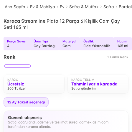
Ana Sayfa
Ev & Mobilya
Ev
Sofra & Mutfak
Sofra
Barda
Karaca
Streamline Plato 12 Parça 6 Kişilik Cam Çay
Seti 165 ml
Parça Sayısı
Ürün Tipi
Materyal
Özellik
Hacim
4
Çay Bardağı
Cam
Elde Yıkanabilir
165 ml
Renk
1
Farklı
Renk
KARGO
KARGO TESLIM
Ücretsiz
Tahmini yarın kargoda
200 TL üzeri
Satıcı gönderimi
12
Ay Taksit seçeneği
Güvenli alışveriş
Satıcı doğrulandı, ödeme ve teslimat süreci gormeklazim.com
tarafından koruma altında.