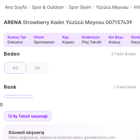
Ana Sayfa
Spor & Outdoor
Spor Giyim
Yüzücü Mayosu
AR
ARENA
Strawberry Kadın Yüzücü Mayosu 007157439
Kumaş Tipi
Ortam
Kap
Koleksiyon
Kol Boyu
Sürdü
Dokuma
Sportswear
Kapsız
Plaj Tekstil
Kolsuz
Hayı
Beden
2
Farklı
Beden
40
36
Renk
1
Farklı
Renk
0
12
Ay Taksit seçeneği
Güvenli alışveriş
Satıcı doğrulandı, ödeme ve teslimat süreci gormeklazim.com