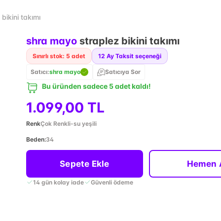
bikini takımı
shra mayo
straplez bikini takımı
Sınırlı stok: 5 adet
12
Ay Taksit seçeneği
Satıcı:
shra mayo
Satıcıya Sor
Bu üründen sadece 5 adet kaldı!
1.099,00 TL
Renk
Çok Renkli-su yeşili
Beden
:
34
Sepete Ekle
Hemen 
14 gün kolay iade
Güvenli ödeme