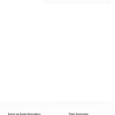
İptal ve İade Koşulları
Tüm Satıcılar