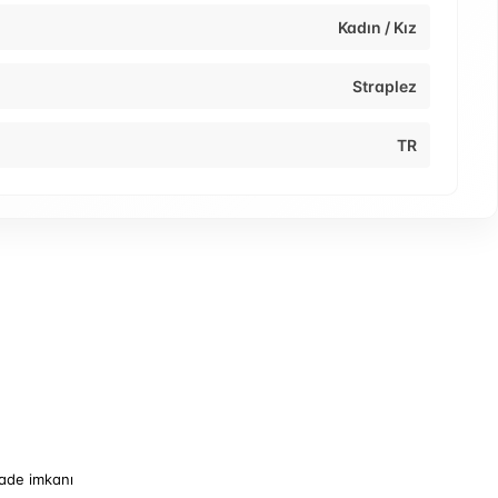
Kadın / Kız
Straplez
TR
iade imkanı